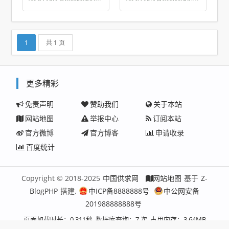
其中也...
其中也...
1
共 1 页
更多精彩
免责声明
赞助我们
关于本站
网站地图
举报中心
订阅本站
官方微博
官方博客
申请收录
百度统计
Copyright © 2018-2025
中国供求网
网站地图
基于
Z-
BlogPHP
搭建.
中ICP备8888888号
中公网安备
201988888888号
页面加载时长：0.311秒
数据库查询：7 次
占用内存：3.64MB