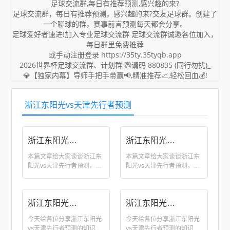
足球交流群,每日有推荐预测,感兴趣的来?
足球交流群，每日有推荐预测，感兴趣的来?交友足球群。创建了
一个聊球的群，赛事前言预测每天都会分享。
足球爱好者速进!加入专业足球交流群 足球交流群诚邀各位加入，
每日群里免费推荐
或手动注册登录 https://35ty.35tyqb.app
2026世界杯足球交流群、计划群 邀请码 880835 (同行勿扰)_
💎【独家内幕】导师手把手带赢📢,精准推荐📈,轻松回血💰!
浙江东阳光vs天津先行者预测
浙江东阳光vs天津先行者预测_东阳光为什么一直跌 计划群 zckangmao.com
浙江东阳光vs天津先行者预测_东阳光怎么啦 计划群 zckangmao.com
本篇文章给大家谈谈浙江东
本篇文章给大家谈谈浙江东
阳光vs天津先行者预测，以
阳光vs天津先行者预测，以
及东阳...
及东阳...
浙江东阳光vs天津先行者预测_东阳光oa 计划群 zckangmao.com
浙江东阳光vs天津先行者预测_东阳光近况 计划群 zckangmao.com
今天给各位分享浙江东阳光
今天给各位分享浙江东阳光
vs天津先行者预测的知识，
vs天津先行者预测的知识，